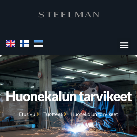
Huonekalun tarvikeet
Etusivu
Tuotteet
Huonekalun tarvikeet